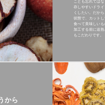
ことも忘れてはな
存しやすいドライ
くしたい。だから
状態で、カットし
食べて美味しいも
加工する前に追熟
もこだわりです。
うから