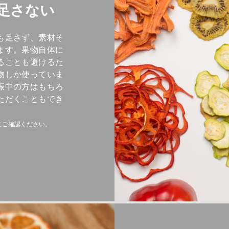
足さない
も足さず、素材そ
ます。果物自体に
ることも避けるた
物しか使っていま
娠中の方はもちろ
ただくこともでき
にご確認ください。