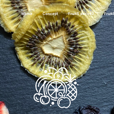
Home
Concept
FruitS deco43
Frui