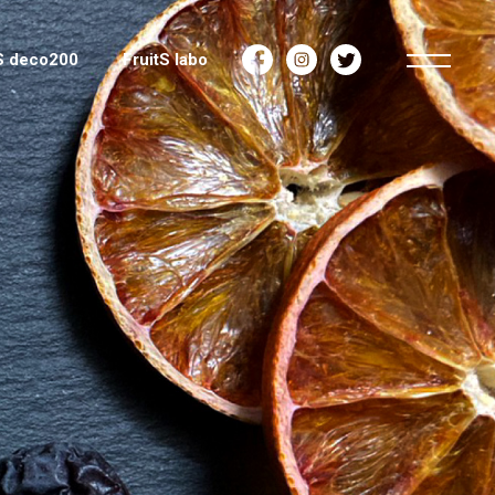
tS deco200
FruitS labo