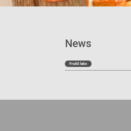
News
FruitS labo