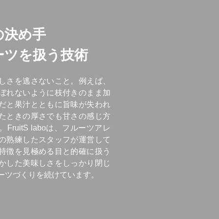
の決め手
ーツを扱う技術
しさを逃さないこと。例えば、
ぼれないように枝付きのまま加
だと果汁とともに旨味が失われ
たときの厚さでも甘さの感じ方
ruitS laboは、フルーツアレ
の熟練したスタッフが運営して
特徴を見極める目と的確に扱う
かした美味しさをしっかり閉じ
ーツづくりを続けています。